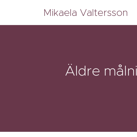
Mikaela Valtersson
Äldre
måln