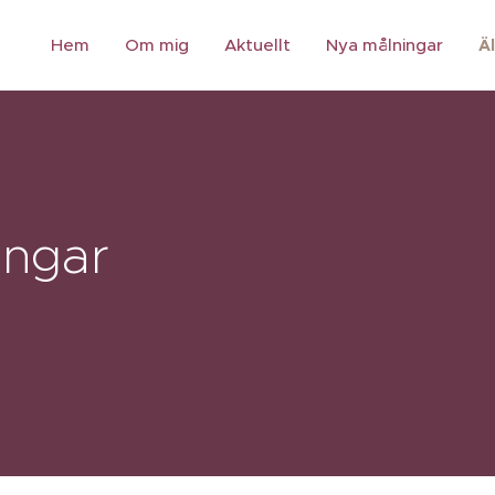
Hem
Om mig
Aktuellt
Nya målningar
Ä
ingar